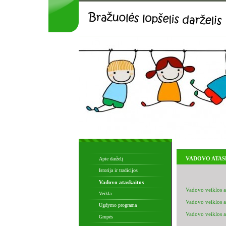
VADOVO ATAS
Apie darželį
Istorija ir tradicijos
Vadovo ataskaitos
Vadovo veiklos a
Veikla
Vadovo veiklos a
Ugdymo programa
Vadovo veiklos a
Grupės