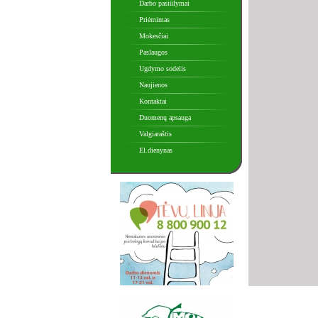
Darbo pasiūlymai
Priėmimas
Mokesčiai
Paslaugos
Ugdymo sodelis
Naujienos
Kontaktai
Duomenų apsauga
Valgiaraštis
El.dienynas